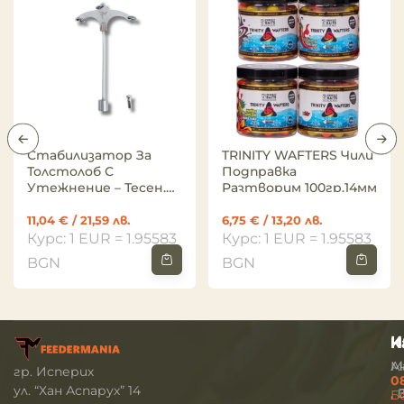
Стабилизатор За
TRINITY WAFTERS Чили
Толстолоб С
Подправка
Утежнение – Тесен,
Разтворим 100гр.14мм
За 1 Таблетка
11,04
€
/ 21,59 лв.
6,75
€
/ 13,20 лв.
Курс: 1 EUR = 1.95583
Курс: 1 EUR = 1.95583
BGN
BGN
И
Н
К
М
А
гр. Исперих
0
ул. “Хан Аспарух” 14
Б