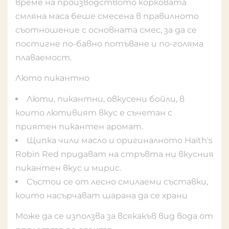
време на производството корковата
смляна маса беше смесена в правилното
съотношение с основната смес, за да се
постигне по-бавно потъване и по-голяма
плаваемост.
Люто пикантно
Люти, пикантни, овкусени бойли, в
които лютивият вкус е съчетан с
приятен пикантен аромат.
Щипка чили масло и оригиналното Haith's
Robin Red придават на стръвта ни вкусния
пикантен вкус и мирис.
Състои се от лесно смилаеми съставки,
които насърчават шарана да се храни
Може да се използва за всякакъв вид вода от