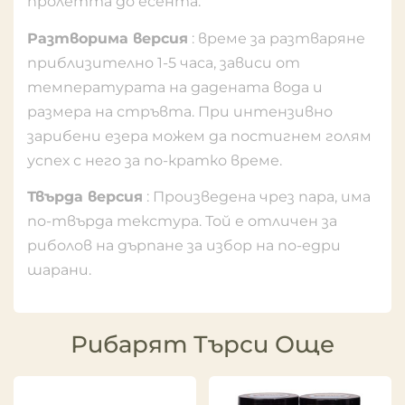
пролетта до есента.
Разтворима версия
: време за разтваряне
приблизително 1-5 часа, зависи от
температурата на дадената вода и
размера на стръвта. При интензивно
зарибени езера можем да постигнем голям
успех с него за по-кратко време.
Твърда версия
: Произведена чрез пара, има
по-твърда текстура. Той е отличен за
риболов на дърпане за избор на по-едри
шарани.
Рибарят Търси Още