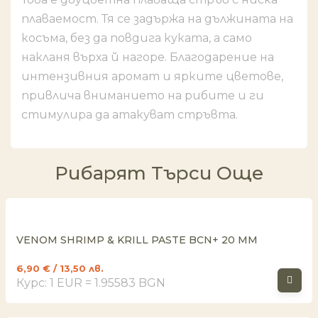
плаваемост. Тя се задържа на дължината на
косъма, без да повдига куката, а само
накланя върха й нагоре. Благодарение на
интензивния аромат и ярките цветове,
привлича вниманието на рибите и ги
стимулира да атакуват стръвта.
Рибарят Търси Още
VENOM SHRIMP & KRILL PASTE BCN+ 20 MM
6,90
€
/ 13,50 лв.
Курс: 1 EUR = 1.95583 BGN