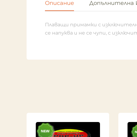
Описание
Допълнителна 
Плаващи примамки с изключително
се напуква и не се чупи, с изклю