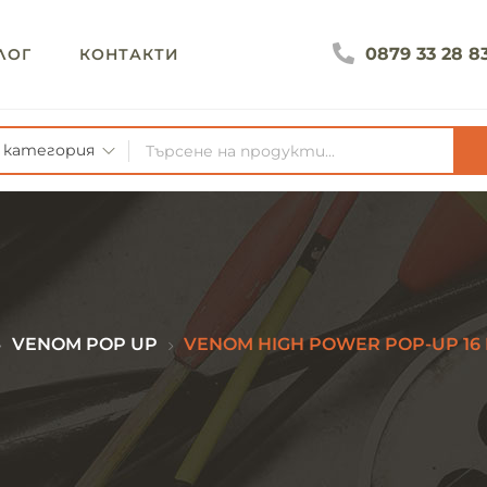
0879 33 28 8
ЛОГ
КОНТАКТИ
а категория
VENOM POP UP
VENOM HIGH POWER POP-UP 16