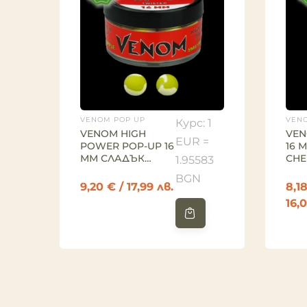
VENOM POP UP
VEN
Курс: 1
VENOM HIGH
VEN
EUR =
POWER POP-UP 16
16 
ММ СЛАДЪК
CHE
1.95583
АНАНАС
BGN
9,20
€
/ 17,99 лв.
8,1
16,