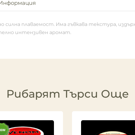
Информация
 силна плаваемост. Има гъвкава текстура, издърж
чително интензивен аромат.
Рибарят Търси Още