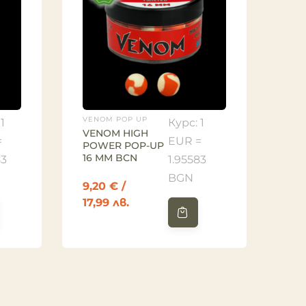
VENOM POP UP
VEN
1
Курс: 1
VENOM HIGH
VE
=
EUR =
POWER POP-UP
PO
16 MM BCN
16
83
1.95583
BGN
9,20
€
/
8,
17,99 лв.
17,