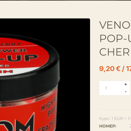
VENO
POP-
CHER
9,20
€
/ 1
Курс: 1 EUR = 
НОМЕР: