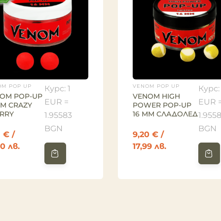
OM POP UP
VENOM POP UP
Курс: 1
Курс: 
OM POP-UP
VENOM HIGH
EUR =
EUR 
ММ CRAZY
POWER POP-UP
RRY
16 ММ СЛАДОЛЕД
1.95583
1.955
BGN
BGN
8
€
/
9,20
€
/
00 лв.
17,99 лв.