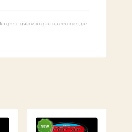
а дори няколко дни на сешоар, не