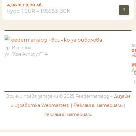
4,96
€
/ 9,70 лв.
Курс: 1 EUR = 1.95583 BGN
И
Н
К
М
А
гр. Исперих
0
ул. “Хан Аспарух” 14
Б
н
у
0
Д
b
Всички права запазени © 2025 Feedermaniabg –
Дизайн
и изработка Webmasters
. |
Рекламни материали
|
Рекламни материали