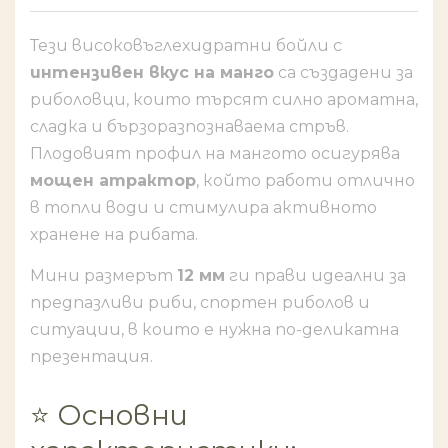
Тези високовъглехидратни бойли с
интензивен вкус на манго
са създадени за
риболовци, които търсят силно ароматна,
сладка и бързоразпознаваема стръв.
Плодовият профил на мангото осигурява
мощен атрактор
, който работи отлично
в топли води и стимулира активното
хранене на рибата.
Мини размерът
12 мм
ги прави идеални за
предпазливи риби, спортен риболов и
ситуации, в които е нужна по-деликатна
презентация.
⭐ Основни