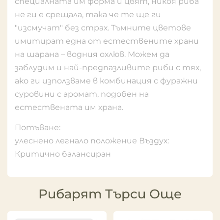
специалната им форма и цвят, никоя риба
не ги е срещала, така че те ще ги
"изсмучат" без страх. Тъмните цветове
имитират една от естествените храни
на шарана – водния охлюв. Можем да
заблудим и най-предпазливите риби с тях,
ако ги използваме в комбинация с фуражни
суровини с аромат, подобен на
естествената им храна.
Потъване:
улеснено легнало положение Въздух:
Критично балансиран
Рибарят Търси Още