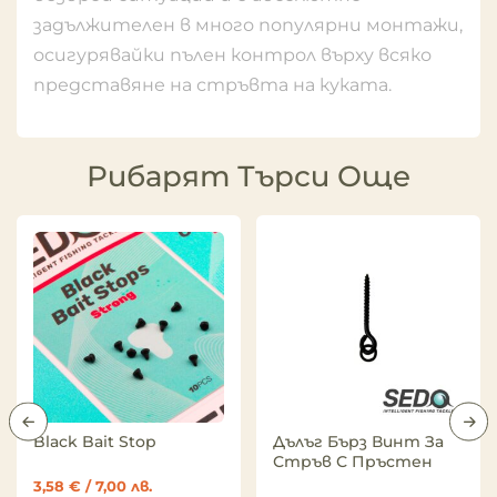
задължителен в много популярни монтажи,
осигурявайки пълен контрол върху всяко
представяне на стръвта на куката.
Рибарят Търси Още
Black Bait Stop
Дълъг Бърз Винт За
Стръв С Пръстен
3,58
€
/ 7,00 лв.