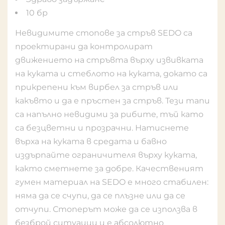
10 бр
Невидимите стопове за стръв SEDO са
проектирани да контролират
движението на стръвта върху извивката
на куката и стеблото на куката, докато са
прикрепени към вирбел за стръв или
какъвто и да е пръстен за стръв. Тези тапи
са напълно невидими за рибите, тъй като
са безцветни и прозрачни. Натиснете
върха на куката в средата и бавно
издърпайте ограничителя върху куката,
както сметнете за добре. Качественият
гумен материал на SEDO е много стабилен:
няма да се счупи, да се плъзне или да се
отчупи. Стоперът може да се използва в
безброй ситуации и е абсолютно