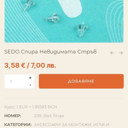
SEDO Спира Невидимата Стръв
3,58
€
/ 7,00 лв.
ДОБАВЯНЕ
Курс: 1 EUR = 1.95583 BGN
НОМЕР:
209_Bait Stops
КАТЕГОРИИ:
АКСЕСОАРИ ЗА МОНТАЖИ
,
ИГЛИ И