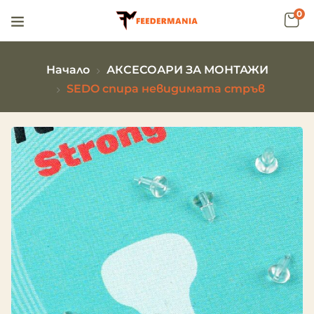
0
Начало
АКСЕСОАРИ ЗА МОНТАЖИ
SEDO спира невидимата стръв