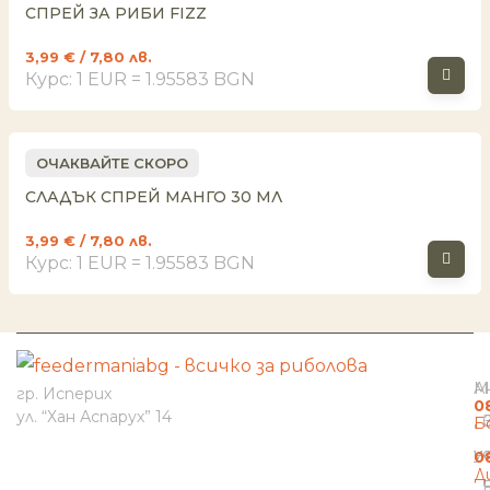
СПРЕЙ ЗА РИБИ FIZZ
3,99
€
/ 7,80 лв.
Курс: 1 EUR = 1.95583 BGN
ОЧАКВАЙТЕ СКОРО
СЛАДЪК СПРЕЙ МАНГО 30 МЛ
3,99
€
/ 7,80 лв.
Курс: 1 EUR = 1.95583 BGN
И
Н
К
М
А
гр. Исперих
0
ул. “Хан Аспарух” 14
Б
н
у
0
Д