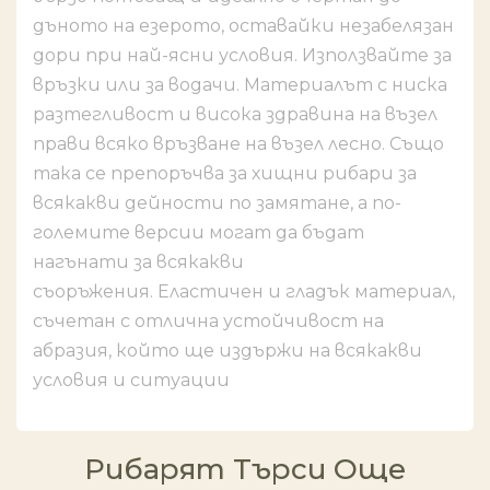
дъното на езерото, оставайки незабелязан
дори при най-ясни условия. Използвайте за
връзки или за водачи. Материалът с ниска
разтегливост и висока здравина на възел
прави всяко връзване на възел лесно. Също
така се препоръчва за хищни рибари за
всякакви дейности по замятане, а по-
големите версии могат да бъдат
нагънати за всякакви
съоръжения. Еластичен и гладък материал,
съчетан с отлична устойчивост на
абразия, който ще издържи на всякакви
условия и ситуации
Рибарят Търси Още