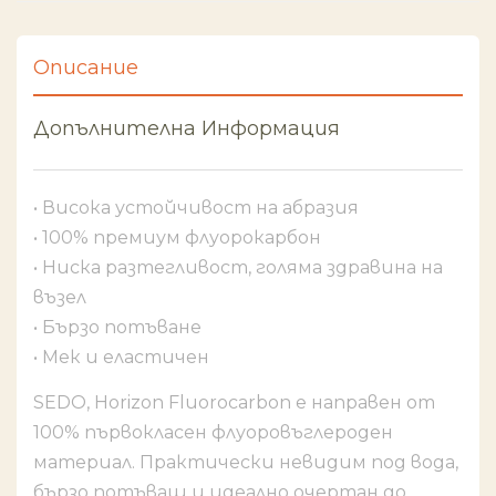
Описание
Допълнителна Информация
• Висока устойчивост на абразия
• 100% премиум флуорокарбон
• Ниска разтегливост, голяма здравина на
възел
• Бързо потъване
• Мек и еластичен
SEDO, Horizon Fluorocarbon е направен от
100% първокласен флуоровъглероден
материал. Практически невидим под вода,
бързо потъващ и идеално очертан до