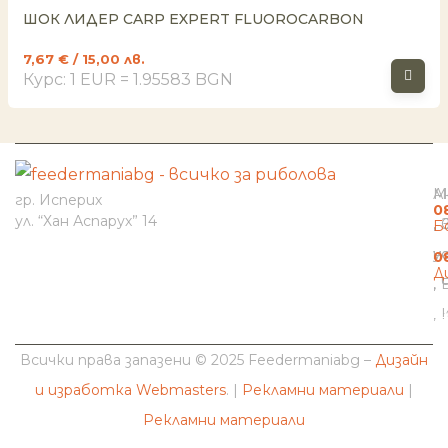
ШОК ЛИДЕР CARP EXPERT FLUOROCARBON
7,67
€
/ 15,00 лв.
Курс: 1 EUR = 1.95583 BGN
И
Н
К
М
А
гр. Исперих
0
ул. “Хан Аспарух” 14
Б
н
у
0
Д
b
Всички права запазени © 2025 Feedermaniabg –
Дизайн
и изработка Webmasters
. |
Рекламни материали
|
Рекламни материали