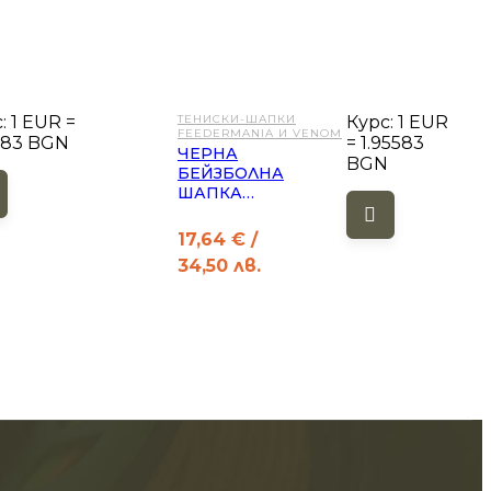
: 1 EUR =
ТЕНИСКИ-ШАПКИ
Курс: 1 EUR
FEEDERMANIA И VENOM
583 BGN
= 1.95583
ЧЕРНА
BGN
БЕЙЗБОЛНА
ШАПКА
FEEDERMANIA
17,64
€
/
34,50 лв.