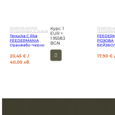
ТЕНИСКИ-ШАПКИ
Курс: 1
ТЕНИСКИ-
FEEDERMANIA И VENOM
FEEDERMA
EUR =
Тениска С Яка
FEEDER
1.95583
FEEDERMANIA
РОЗОВА
BGN
Оранжево-Черно
БЕЙЗБО
ШАПКА
20,45
€
/
17,90
€
/
40,00 лв.