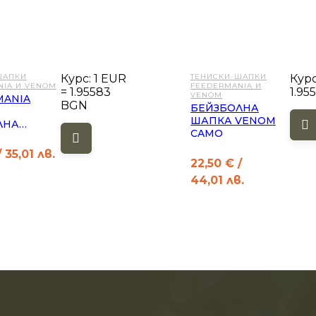
ШАПКИ
Курс: 1 EUR
ТЕНИСКИ-ШАПКИ
Курс
NIA И VENOM
FEEDERMANIA И
= 1.95583
1.95
VENOM
MANIA
BGN
БЕЙЗБОЛНА
ШАПКА VENOM
ЛНА
CAMO
 35,01 лв.
22,50
€
/
44,01 лв.