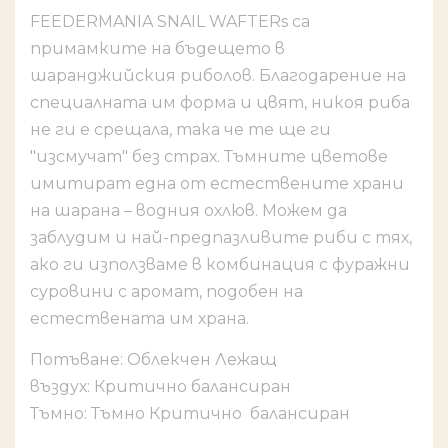
FEEDERMANIA SNAIL WAFTERs са
примамките на бъдещето в
шаранджийския риболов. Благодарение на
специалната им форма и цвят, никоя риба
не ги е срещала, така че те ще ги
"изсмучат" без страх. Тъмните цветове
имитират една от естествените храни
на шарана – водния охлюв. Можем да
заблудим и най-предпазливите риби с тях,
ако ги използваме в комбинация с фуражни
суровини с аромат, подобен на
естествената им храна.
Потъване: Облекчен Лежащ
въздух: Критично балансиран
Тъмно: Тъмно Критично балансиран