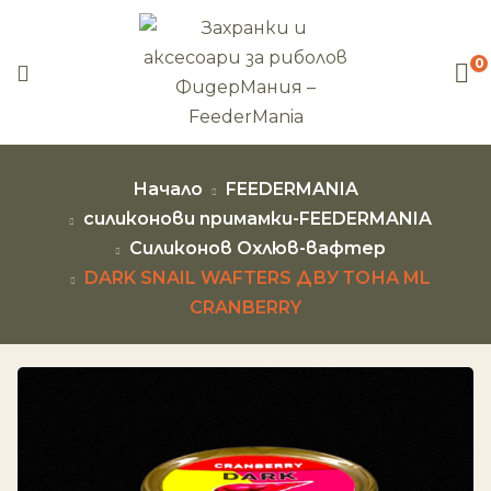
0
Начало
FEEDERMANIA
силиконови примамки-FEEDERMANIA
Силиконов Охлюв-вафтeр
DARK SNAIL WAFTERS ДВУ ТОНА ML
CRANBERRY