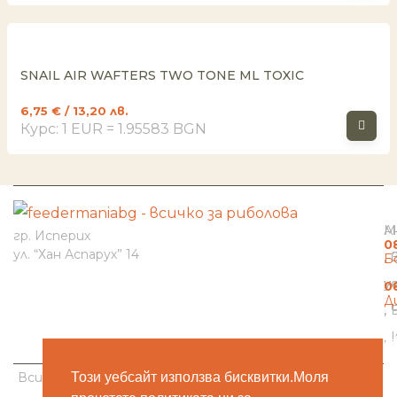
SNAIL AIR WAFTERS TWO TONE ML TOXIC
6,75
€
/ 13,20 лв.
Курс: 1 EUR = 1.95583 BGN
И
Н
К
М
А
гр. Исперих
0
ул. “Хан Аспарух” 14
Б
н
у
0
Д
b
Всички права запазени © 2025 Feedermaniabg –
Дизайн
Този уебсайт използва бисквитки.Моля