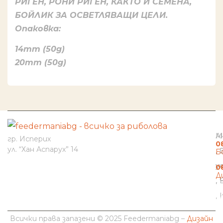
РИГЕН, РОНИ РИГЕН, КАКТО И СЕМЕНА,
БОЙЛИК ЗА ОСВЕТЛЯВАЩИ ЦЕЛИ.
Опаковка:
14mm (50g)
20mm (50g)
И
Н
К
М
А
гр. Исперих
0
ул. “Хан Аспарух” 14
Б
н
у
0
Д
b
Всички права запазени © 2025 Feedermaniabg –
Дизайн