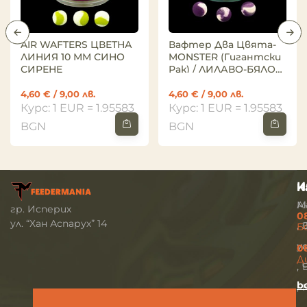
AIR WAFTERS ЦВЕТНА
Вафтер Два Цвята-
ЛИНИЯ 10 ММ СИНО
MONSTER (гигантски
СИРЕНЕ
Рак) / ЛИЛАВО-БЯЛО
10мм
4,60
€
/ 9,00 лв.
4,60
€
/ 9,00 лв.
Курс: 1 EUR = 1.95583
Курс: 1 EUR = 1.95583
BGN
BGN
И
Н
К
М
А
гр. Исперих
0
ул. “Хан Аспарух” 14
Б
н
у
0
Д
b