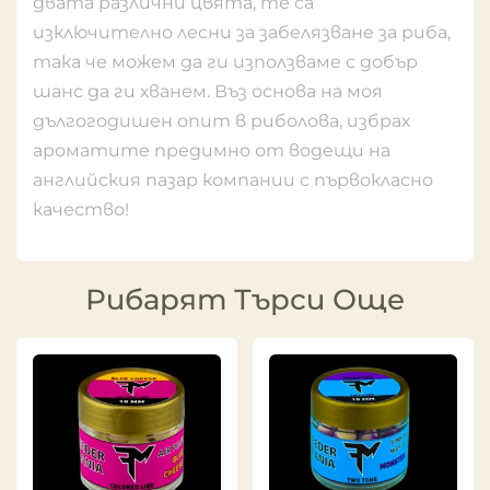
двата различни цвята, те са
изключително лесни за забелязване за риба,
така че можем да ги използваме с добър
шанс да ги хванем. Въз основа на моя
дългогодишен опит в риболова, избрах
ароматите предимно от водещи на
английския пазар компании с първокласно
качество!
Рибарят Търси Още