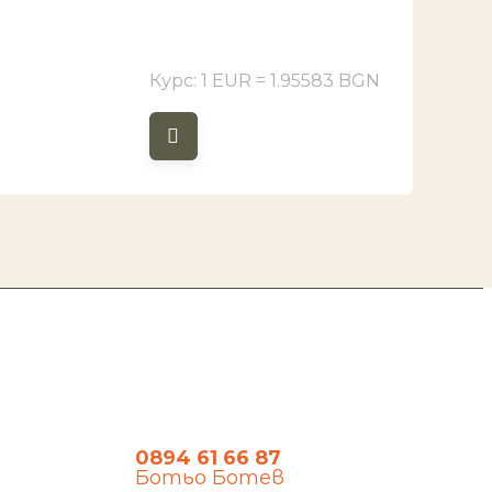
Курс: 1 EUR = 1.95583 BGN
Имате въпроси?
0894 61 66 87
Ботьо Ботев