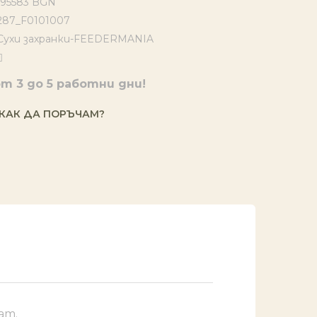
1.95583 BGN
287_F0101007
Сухи захранки-FEEDERMANIA
т 3 до 5 работни дни!
КАК ДА ПОРЪЧАМ?
am.