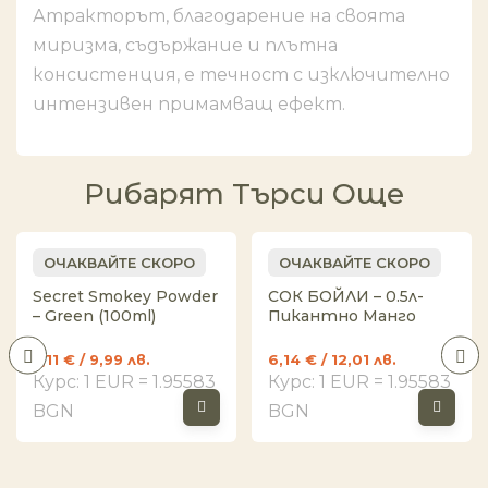
Атракторът, благодарение на своята
миризма, съдържание и плътна
консистенция, е течност с изключително
интензивен примамващ ефект.
Рибарят Търси Още
ОЧАКВАЙТЕ СКОРО
ОЧАКВАЙТЕ СКОРО
Secret Smokey Powder
СОК БОЙЛИ – 0.5л-
– Green (100ml)
Пикантно Манго
5,11
€
/ 9,99 лв.
6,14
€
/ 12,01 лв.
Курс: 1 EUR = 1.95583
Курс: 1 EUR = 1.95583
BGN
BGN