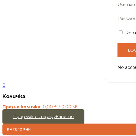
Usernam
Passwo
Rem
No acco
0
Количка
Празна количка:
0,00
€
/ 0,00 лв.
Продължи с пазаруването
КАТЕГОРИИ