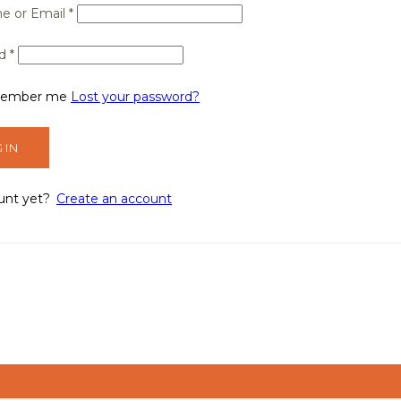
e or Email
*
rd
*
ember me
Lost your password?
unt yet?
Create an account