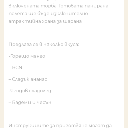
включената торба. Готовата панирана
пелета ще бъде изключително
атрактивна храна за шарана.
Предлага се в няколко вкуса:
-Горещо манго
– BCN
– Сладък ананас
-Ягодов сладолед
– Бадеми и чесън
Инструкциите за приготвяне могат да