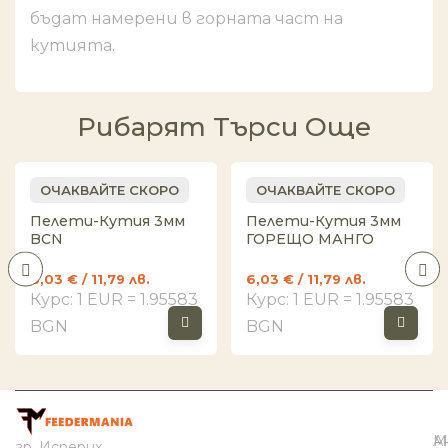
бъдат намерени в горната част на
кутията.
Рибарят Търси Още
ОЧАКВАЙТЕ СКОРО
ОЧАКВАЙТЕ СКОРО
Пелети-Кутия 3мм
Пелети-Кутия 3мм
BCN
ГОРЕЩО МАНГО
6,03
€
/ 11,79 лв.
6,03
€
/ 11,79 лв.
Курс: 1 EUR = 1.95583
Курс: 1 EUR = 1.95583
BGN
BGN
И
Н
К
М
А
гр. Исперих