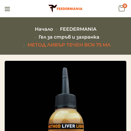
0
Начало
FEEDERMANIA
Гел за стръв и захранка
МЕТОД ЛИВЪР ТЕЧЕН BCN 75 МЛ