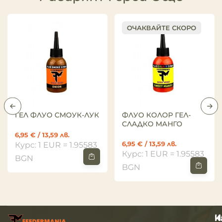
ОЧАКВАЙТЕ СКОРО
ГЕЛ ФЛУО СМОУК-ЛУК
ФЛУО КОЛОР ГЕЛ-
СЛАДКО МАНГО
6,95
€
/ 13,59 лв.
6,95
€
/ 13,59 лв.
Курс: 1 EUR = 1.95583
Курс: 1 EUR = 1.95583
BGN
BGN
И
Н
К