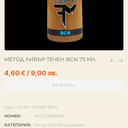
МЕТОД ЛИВЪР ТЕЧЕН BCN 75 МЛ
4,60
€
/ 9,00 лв.
ИЗЧЕРПАН
Курс: 1 EUR = 1.95583 BGN
НОМЕР:
465_F0930009
КАТЕГОРИЯ:
Гел за стръв и захранка