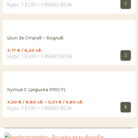
Курс: 1 EUR = 1.95583 BGN
Шип За Стръв – Бодлив
3,17
€
/ 6,20 лв.
Курс: 1 EUR = 1.95583 BGN
Кутия С Цедилка PRO FL
4,50
€
/ 8,80 лв.
–
5,01
€
/ 9,80 лв.
Курс: 1 EUR = 1.95583 BGN
И
Н
К