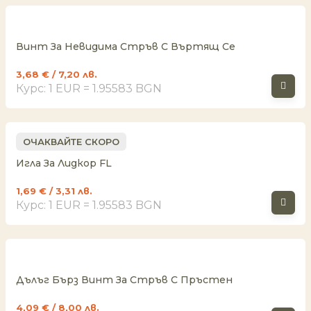
Винт За Невидима Стръв С Въртящ Се
3,68
€
/ 7,20 лв.
Курс: 1 EUR = 1.95583 BGN
ОЧАКВАЙТЕ СКОРО
Игла За Лидкор FL
1,69
€
/ 3,31 лв.
Курс: 1 EUR = 1.95583 BGN
Дълъг Бърз Винт За Стръв С Пръстен
4,09
€
/ 8,00 лв.