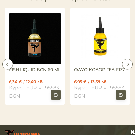
FISH LIQUID BCN 60 ML
ФЛУО КОЛОР ГЕЛ-FIZZ
6,34
€
/ 12,40 лв.
6,95
€
/ 13,59 лв.
Курс: 1 EUR = 1.95583
Курс: 1 EUR = 1.95583
BGN
BGN
И
Н
К