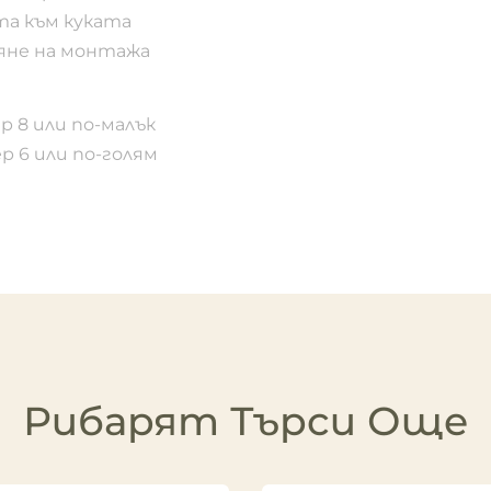
та към куката
яне на монтажа
ер 8 или по-малък
ер 6 или по-голям
Рибарят Търси Още