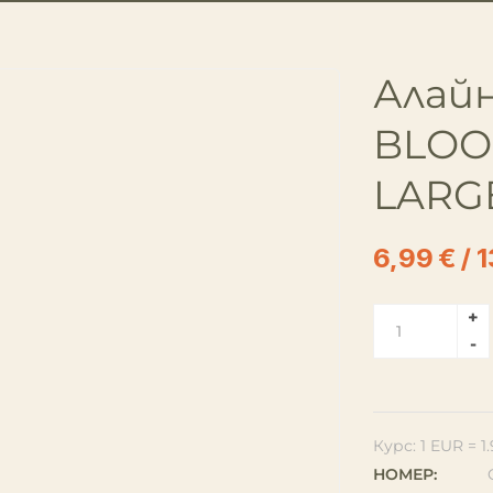
Алай
BLOO
LARG
6,99
€
/ 1
Курс: 1 EUR = 
НОМЕР: