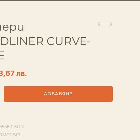
нери
DLINER CURVE-
E
3,67 лв.
ДОБАВЯНЕ
1.95583 BGN
OMCCBCL