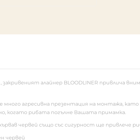
й, закривеният алайнер BLOODLINER привлича вни
е много агресивна презентация на монтажа, като
вно, когато рибата погълне Вашата примамка.
кървав червей също със сигурност ще привлече ри
н червей