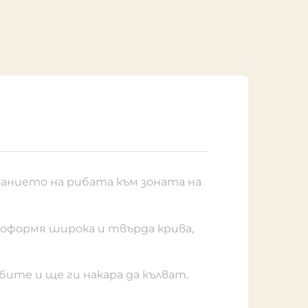
манието на рибата към зоната на
 оформя широка и твърда крива,
бите и ще ги накара да кълват.