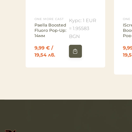
ONE MORE CAST
ONE 
Курс: 1 EUR
Paella Boosted
ISc
= 1.95583
Fluoro Pop-Up:
Boo
14мм
Pop
BGN
9,99
€
/
9,9
19,54 лв.
19,