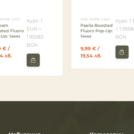
MORE CAST
ONE MORE CAST
Курс: 1
Курс: 1
ream
Paella Boosted
EUR =
= 1.9558
sted Fluoro
Fluoro Pop-Up:
-Up: 14мм
14мм
1.95583
BGN
BGN
9
€
/
9,99
€
/
54 лв.
19,54 лв.