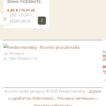
20mm-TIGERNUTS
6,65
€
/ 13,01 лв.
Курс: 1 EUR =
1.95583 BGN
И
Н
К
М
А
гр. Исперих
0
ул. “Хан Аспарух” 14
Б
н
у
0
Д
b
Всички права запазени © 2025 Feedermaniabg –
Дизайн
и изработка Webmasters
. |
Рекламни материали
|
Рекламни материали