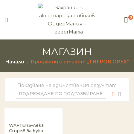
0
МАГАЗИН
Начало
Продукти с етикет „ТИГРОВ ОРЕХ“
Показване на единствения резултат
WAFTERS-Лека
Стръв За Кука