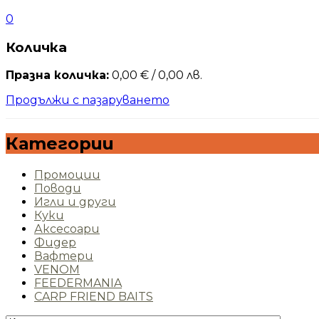
0
Количка
Празна количка:
0,00
€
/ 0,00 лв.
Продължи с пазаруването
Категории
Промоции
Поводи
Игли и други
Куки
Аксесоари
Фидер
Вафтери
VENOM
FEEDERMANIA
CARP FRIEND BAITS