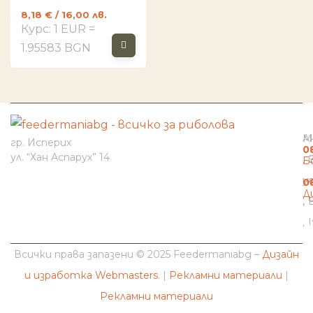
8,18
€
/ 16,00 лв.
Курс: 1 EUR =
1.95583 BGN
И
Н
К
М
А
гр. Исперих
0
ул. “Хан Аспарух” 14
Б
н
у
0
Д
b
Всички права запазени © 2025 Feedermaniabg –
Дизайн
и изработка Webmasters
. |
Рекламни материали
|
Рекламни материали